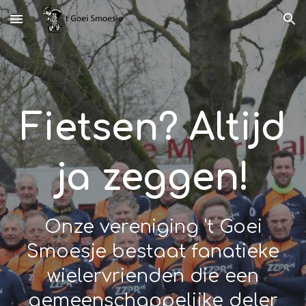
Skip to main content
Skip to navigation
Fietsen? Altijd
ja zeggen!
Onze vereniging 't Goei
Smoesje bestaat fanatieke
wielervrienden die een
gemeenschappelijke deler